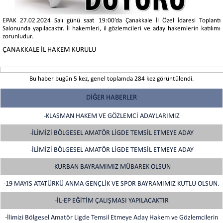
EPAK 27.02.2024 Salı günü saat 19:00’da Çanakkale İl Özel İdaresi Toplantı
Salonunda yapılacaktır. İl hakemleri, il gözlemcileri ve aday hakemlerin katılımı
zorunludur.
ÇANAKKALE İL HAKEM KURULU
Bu haber bugün 5 kez, genel toplamda 284 kez görüntülendi.
DİĞER HABERLER
-KLASMAN HAKEM VE GÖZLEMCİ ADAYLARIMIZ
-İLİMİZİ BÖLGESEL AMATÖR LİGDE TEMSİL ETMEYE ADAY
-İLİMİZİ BÖLGESEL AMATÖR LİGDE TEMSİL ETMEYE ADAY
-KURBAN BAYRAMIMIZ MÜBAREK OLSUN
-19 MAYIS ATATÜRKÜ ANMA GENÇLİK VE SPOR BAYRAMIMIZ KUTLU OLSUN.
-İL-EP EĞİTİM ÇALIŞMASI YAPILACAKTIR
-İlimizi Bölgesel Amatör Ligde Temsil Etmeye Aday Hakem ve Gözlemcilerin