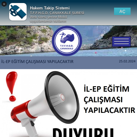
×
Hakem Takip Sistemi
AÇ
T.F.F.H.G.D. ÇANAKKALE ŞUBESİ
Web sitesi yerine Mobil
uygulamamızı kullanın
İL-EP EĞİTİM ÇALIŞMASI YAPILACAKTIR
25.02.2024