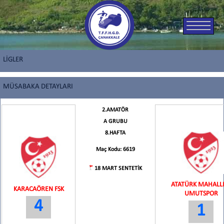
LİGLER
MÜSABAKA DETAYLARI
2.AMATÖR
A GRUBU
8.HAFTA
Maç Kodu: 6619
18 MART SENTETİK
ATATÜRK MAHALLE
KARACAÖREN FSK
UMUTSPOR
4
1