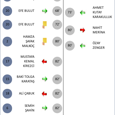
AHMET
20
EFE BULUT
68'
73'
KUTAY
KARAKULLUK
20
EFE BULUT
72'
NAHİT
80'
MERİNA
HAMZA
2
ŞAFAK
80'
ÖZAY
80'
MALKOÇ
ZENGER
MUSTAFA
17
KEMAL
82'
KİREZCİ
BAKİ TOLGA
15
82'
KARATAŞ
18
ALİ ÇABUK
82'
SEMİH
6
82'
ŞAHİN