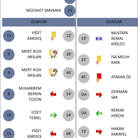
MÜCAHİT SARIKAYA
25
OLAYLAR
OLAYLAR
YİĞİT
MUSTAFA
11
12'
KARDEŞ
19'
KEMAL
KİREZCİ
MERT RIZA
9
28'
ARSLAN
İSA MELİH
25'
KAYA
MERT RIZA
9
46'
ARSLAN
45'
ATAKAN ÖZ
MUHARREM
DERMAN
8
BERKİN
54'
DA
SAK
TÜZÜN
KEREM
İZZET
DA
19
54'
HIRÇIN
TEMEL
HAKAN
YİĞİT
73'
11
68'
KARAYEL
KARDEŞ