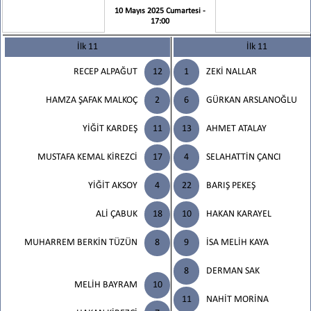
10 Mayıs 2025 Cumartesi -
17:00
İlk 11
İlk 11
RECEP ALPAĞUT
12
1
ZEKİ NALLAR
HAMZA ŞAFAK MALKOÇ
2
6
GÜRKAN ARSLANOĞLU
YİĞİT KARDEŞ
11
13
AHMET ATALAY
MUSTAFA KEMAL KİREZCİ
17
4
SELAHATTİN ÇANCI
YİĞİT AKSOY
4
22
BARIŞ PEKEŞ
ALİ ÇABUK
18
10
HAKAN KARAYEL
MUHARREM BERKİN TÜZÜN
8
9
İSA MELİH KAYA
8
DERMAN SAK
MELİH BAYRAM
10
11
NAHİT MORİNA