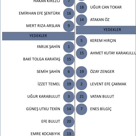
HAKAN KİREZCİ
7
18
UĞUR CAN TOKAR
EMİRHAN EFE ŞENTÜRK
16
14
ATAKAN ÖZ
MERT RIZA ARSLAN
9
YEDEKLER
YEDEKLER
5
KEREM HIRÇIN
FARUK ŞAHİN
1
15
AHMET KUTAY KARAKULL
BAKİ TOLGA KARATAŞ
15
SEMİH ŞAHİN
6
19
ÖZAY ZENGER
İZZET TEMEL
19
2
LEVENT EFE ÇAKMAK
UĞUR KARABULUT
3
21
VATAN BULUT
GÜNEŞ UTKU TEKİN
14
7
ENES BİLGİÇ
EFE BULUT
20
EMRE KOCABIYIK
13